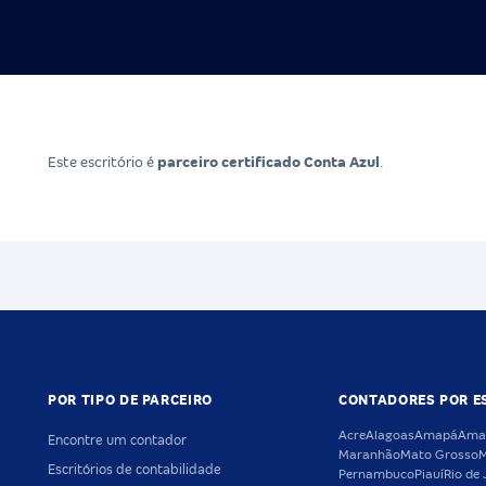
Este escritório é
parceiro certificado Conta Azul
.
POR TIPO DE PARCEIRO
CONTADORES POR E
Acre
Alagoas
Amapá
Ama
Encontre um contador
Maranhão
Mato Grosso
M
Escritórios de contabilidade
Pernambuco
Piauí
Rio de 