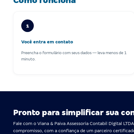
Como funciona
1
Você entra em contato
Preencha o formulário com seus dados — leva menos de 1
minuto.
Pronto para simplificar sua co
Fale com o Viana & Paiva Assessoria Contabil Digital LT
compromisso, com a confiança de um parceiro certificad