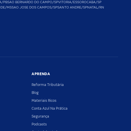
A/PB
SAO BERNARDO DO CAMPO/SP
VITORIA/ES
SOROCABA/SP
NDE/MS
SAO JOSE DOS CAMPOS/SP
SANTO ANDRE/SP
NATAL/RN
APRENDA
Reforma Tributária
Blog
Materiais Ricos
Conta Azul Na Prática
Segurança
Podcasts