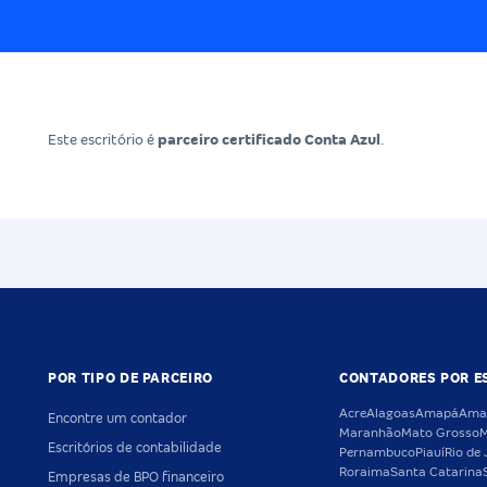
Este escritório é
parceiro certificado Conta Azul
.
POR TIPO DE PARCEIRO
CONTADORES POR E
Acre
Alagoas
Amapá
Ama
Encontre um contador
Maranhão
Mato Grosso
M
Escritórios de contabilidade
Pernambuco
Piauí
Rio de 
Roraima
Santa Catarina
Empresas de BPO financeiro