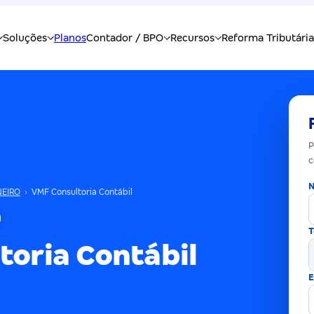
P
c
N
NEIRO
›
VMF Consultoria Contábil
T
toria Contábil
E