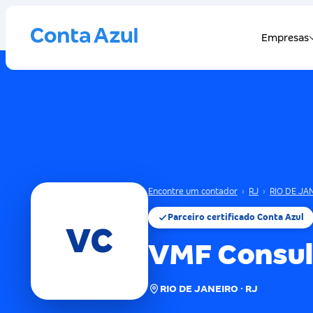
Encontre um contador
›
RJ
›
RIO DE JA
Parceiro certificado Conta Azul
VC
VMF Consul
RIO DE JANEIRO · RJ