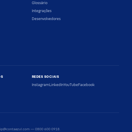
Glossário
Integrações
Desenvolvedores
OS
REDES SOCIAIS
Instagram
LinkedIn
YouTube
Facebook
riaip@contaazul.com — 0800 600 0918.