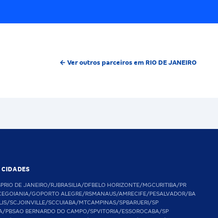
← Ver outros parceiros em RIO DE JANEIRO
S CIDADES
SP
RIO DE JANEIRO/RJ
BRASILIA/DF
BELO HORIZONTE/MG
CURITIBA/PR
CE
GOIANIA/GO
PORTO ALEGRE/RS
MANAUS/AM
RECIFE/PE
SALVADOR/BA
LIS/SC
JOINVILLE/SC
CUIABA/MT
CAMPINAS/SP
BARUERI/SP
A/PB
SAO BERNARDO DO CAMPO/SP
VITORIA/ES
SOROCABA/SP