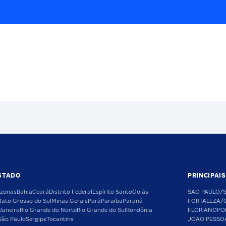
STADO
PRINCIPAI
zonas
Bahia
Ceará
Distrito Federal
Espírito Santo
Goiás
SAO PAULO/
ato Grosso do Sul
Minas Gerais
Pará
Paraíba
Paraná
FORTALEZA/
Janeiro
Rio Grande do Norte
Rio Grande do Sul
Rondônia
FLORIANOPO
São Paulo
Sergipe
Tocantins
JOAO PESSO