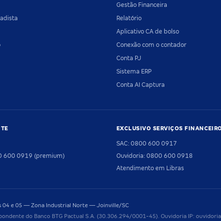
Gestão Financeira
adista
Relatório
Aplicativo CA de bolso
o
Conexão com o contador
Conta PJ
Sistema ERP
Conta AI Captura
NTE
EXCLUSIVO SERVIÇOS FINANCEIR
SAC: 0800 600 0917
00 600 0919 (premium)
Ouvidoria: 0800 600 0918
Atendimento em Libras
04 e 05 — Zona Industrial Norte — Joinville/SC
pondente do Banco BTG Pactual S.A. (30.306.294/0001-45). Ouvidoria IP: ouvido