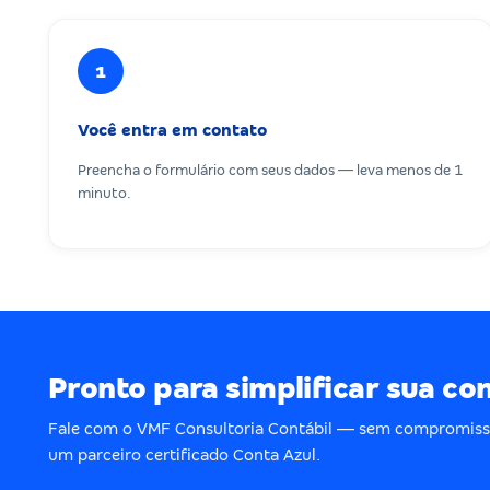
1
Você entra em contato
Preencha o formulário com seus dados — leva menos de 1
minuto.
Pronto para simplificar sua co
Fale com o VMF Consultoria Contábil — sem compromiss
um parceiro certificado Conta Azul.