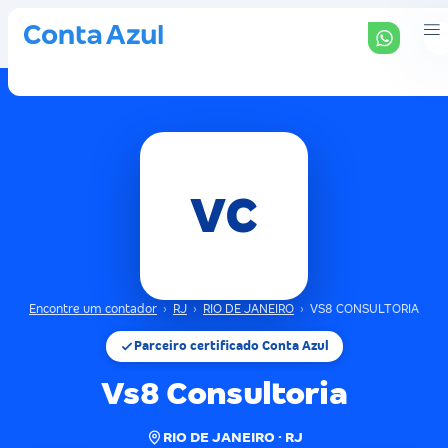
VC
Encontre um contador
›
RJ
›
RIO DE JANEIRO
›
VS8 CONSULTORIA
Parceiro certificado Conta Azul
Vs8 Consultoria
RIO DE JANEIRO · RJ