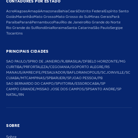
CONTADORES POR ESTADO
Acre
Alagoas
Amapá
Amazonas
Bahia
Ceará
Distrito Federal
Espírito Santo
Goiás
Maranhão
Mato Grosso
Mato Grosso do Sul
Minas Gerais
Pará
Paraíba
Paraná
Pernambuco
Piauí
Rio de Janeiro
Rio Grande do Norte
Rio Grande do Sul
Rondônia
Roraima
Santa Catarina
São Paulo
Sergipe
Tocantins
PRINCIPAIS CIDADES
SAO PAULO/SP
RIO DE JANEIRO/RJ
BRASILIA/DF
BELO HORIZONTE/MG
CURITIBA/PR
FORTALEZA/CE
GOIANIA/GO
PORTO ALEGRE/RS
MANAUS/AM
RECIFE/PE
SALVADOR/BA
FLORIANOPOLIS/SC
JOINVILLE/SC
CUIABA/MT
CAMPINAS/SP
BARUERI/SP
JOAO PESSOA/PB
SAO BERNARDO DO CAMPO/SP
VITORIA/ES
SOROCABA/SP
CAMPO GRANDE/MS
SAO JOSE DOS CAMPOS/SP
SANTO ANDRE/SP
NATAL/RN
SOBRE
Sobre