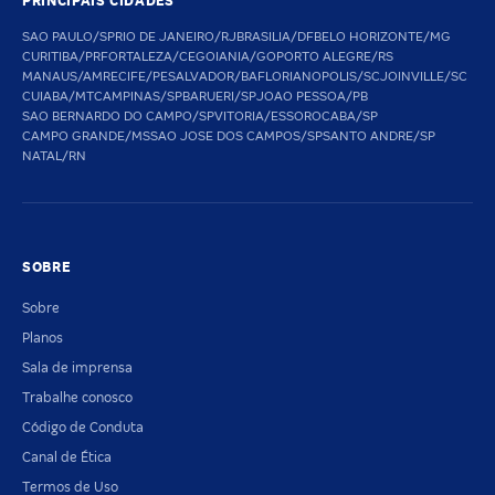
PRINCIPAIS CIDADES
SAO PAULO/SP
RIO DE JANEIRO/RJ
BRASILIA/DF
BELO HORIZONTE/MG
CURITIBA/PR
FORTALEZA/CE
GOIANIA/GO
PORTO ALEGRE/RS
MANAUS/AM
RECIFE/PE
SALVADOR/BA
FLORIANOPOLIS/SC
JOINVILLE/SC
CUIABA/MT
CAMPINAS/SP
BARUERI/SP
JOAO PESSOA/PB
SAO BERNARDO DO CAMPO/SP
VITORIA/ES
SOROCABA/SP
CAMPO GRANDE/MS
SAO JOSE DOS CAMPOS/SP
SANTO ANDRE/SP
NATAL/RN
SOBRE
Sobre
Planos
Sala de imprensa
Trabalhe conosco
Código de Conduta
Canal de Ética
Termos de Uso