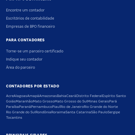
Encontre um contador
Escritórios de contabilidade
Empresas de BPO financeiro
PARA CONTADORES
Torne-se um parceiro certificado
Indique seu contador
Área do parceiro
CONTADORES POR ESTADO
Acre
Alagoas
Amapá
Amazonas
Bahia
Ceará
Distrito Federal
Espírito Santo
Goiás
Maranhão
Mato Grosso
Mato Grosso do Sul
Minas Gerais
Pará
Paraíba
Paraná
Pernambuco
Piauí
Rio de Janeiro
Rio Grande do Norte
Rio Grande do Sul
Rondônia
Roraima
Santa Catarina
São Paulo
Sergipe
Tocantins