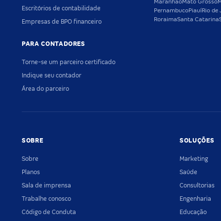
Maranhão
Mato Grosso
M
Escritórios de contabilidade
Pernambuco
Piauí
Rio de 
Roraima
Santa Catarina
Empresas de BPO financeiro
PARA CONTADORES
Torne-se um parceiro certificado
Indique seu contador
Área do parceiro
SOBRE
SOLUÇÕES
Sobre
Marketing
Planos
Saúde
Sala de imprensa
Consultorias
Trabalhe conosco
Engenharia
Código de Conduta
Educação