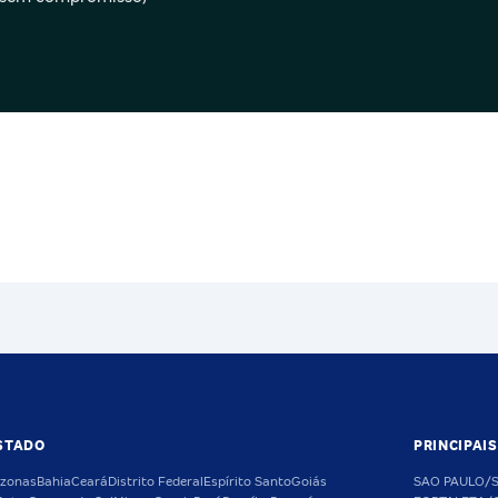
STADO
PRINCIPAI
zonas
Bahia
Ceará
Distrito Federal
Espírito Santo
Goiás
SAO PAULO/