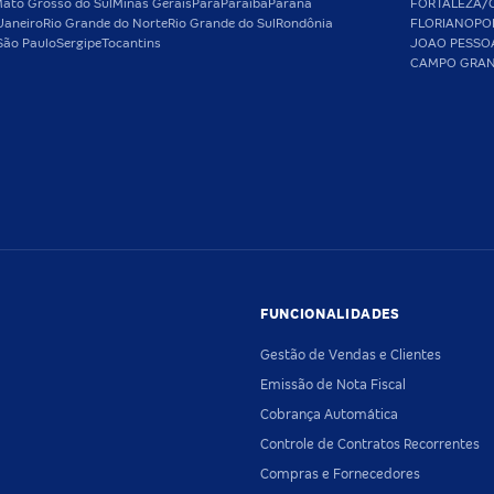
ato Grosso do Sul
Minas Gerais
Pará
Paraíba
Paraná
FORTALEZA/
Janeiro
Rio Grande do Norte
Rio Grande do Sul
Rondônia
FLORIANOPO
São Paulo
Sergipe
Tocantins
JOAO PESSO
CAMPO GRA
FUNCIONALIDADES
Gestão de Vendas e Clientes
Emissão de Nota Fiscal
Cobrança Automática
Controle de Contratos Recorrentes
Compras e Fornecedores