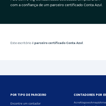
com a confiança de um parceiro certificado Conta Azul.
Este escritório é
parceiro certificado Conta Azul
.
POR TIPO DE PARCEIRO
CONTADORES POR E
Acre
Alagoas
Amapá
Ama
Encontre um contador