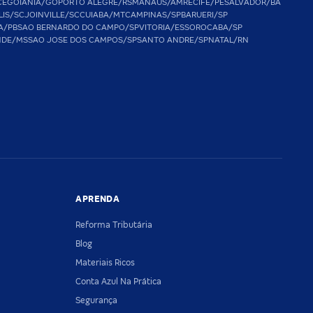
CE
GOIANIA/GO
PORTO ALEGRE/RS
MANAUS/AM
RECIFE/PE
SALVADOR/BA
LIS/SC
JOINVILLE/SC
CUIABA/MT
CAMPINAS/SP
BARUERI/SP
A/PB
SAO BERNARDO DO CAMPO/SP
VITORIA/ES
SOROCABA/SP
NDE/MS
SAO JOSE DOS CAMPOS/SP
SANTO ANDRE/SP
NATAL/RN
APRENDA
Reforma Tributária
Blog
Materiais Ricos
Conta Azul Na Prática
Segurança