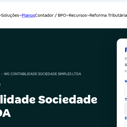
P
S
c
›
WG CONTABILIDADE SOCIEDADE SIMPLES LTDA
N
lidade Sociedade
T
DA
E