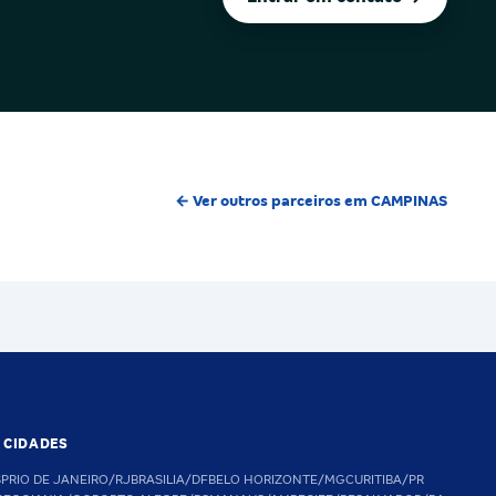
← Ver outros parceiros em CAMPINAS
S CIDADES
SP
RIO DE JANEIRO/RJ
BRASILIA/DF
BELO HORIZONTE/MG
CURITIBA/PR