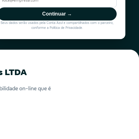
Continuar →
Seus dados serão usados pela Conta Azul e compartilhados com o parceiro,
conforme a Política de Privacidade.
s LTDA
ilidade on-line que é