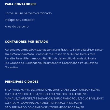
PARA CONTADORES
Torne-se um parceiro certificado
Indique seu contador
Área do parceiro
CONTADORES POR ESTADO
Acre
Alagoas
Amapá
Amazonas
Bahia
Ceará
Distrito Federal
Espírito Santo
Goiás
Maranhão
Mato Grosso
Mato Grosso do Sul
Minas Gerais
Pará
Paraíba
Paraná
Pernambuco
Piauí
Rio de Janeiro
Rio Grande do Norte
Rio Grande do Sul
Rondônia
Roraima
Santa Catarina
São Paulo
Sergipe
Tocantins
PRINCIPAIS CIDADES
SAO PAULO/SP
RIO DE JANEIRO/RJ
BRASILIA/DF
BELO HORIZONTE/MG
CURITIBA/PR
FORTALEZA/CE
GOIANIA/GO
PORTO ALEGRE/RS
MANAUS/AM
RECIFE/PE
SALVADOR/BA
FLORIANOPOLIS/SC
JOINVILLE/SC
CUIABA/MT
CAMPINAS/SP
BARUERI/SP
JOAO PESSOA/PB
SAO BERNARDO DO CAMPO/SP
VITORIA/ES
SOROCABA/SP