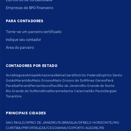
Empresas de BPO financeiro
PARA CONTADORES
Torne-se um parceiro certificado
Indique seu contador
Área do parceiro
CONTADORES POR ESTADO
Acre
Alagoas
Amapá
Amazonas
Bahia
Ceará
Distrito Federal
Espírito Santo
Goiás
Maranhão
Mato Grosso
Mato Grosso do Sul
Minas Gerais
Pará
Paraíba
Paraná
Pernambuco
Piauí
Rio de Janeiro
Rio Grande do Norte
Rio Grande do Sul
Rondônia
Roraima
Santa Catarina
São Paulo
Sergipe
Tocantins
PRINCIPAIS CIDADES
SAO PAULO/SP
RIO DE JANEIRO/RJ
BRASILIA/DF
BELO HORIZONTE/MG
CURITIBA/PR
FORTALEZA/CE
GOIANIA/GO
PORTO ALEGRE/RS