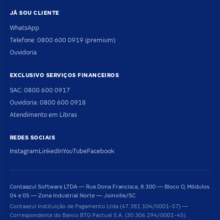
JÁ SOU CLIENTE
WhatsApp
Telefone: 0800 600 0919 (premium)
Ouvidoria
EXCLUSIVO SERVIÇOS FINANCEIROS
SAC: 0800 600 0917
Ouvidoria: 0800 600 0918
Atendimento em Libras
REDES SOCIAIS
Instagram
LinkedIn
YouTube
Facebook
Contaazul Software LTDA — Rua Dona Francisca, 8.300 — Bloco O, Módulos
04 e 05 — Zona Industrial Norte — Joinville/SC
Contaazul Instituição de Pagamento Ltda (47.381.104/0001-57) —
Correspondente do Banco BTG Pactual S.A. (30.306.294/0001-45).