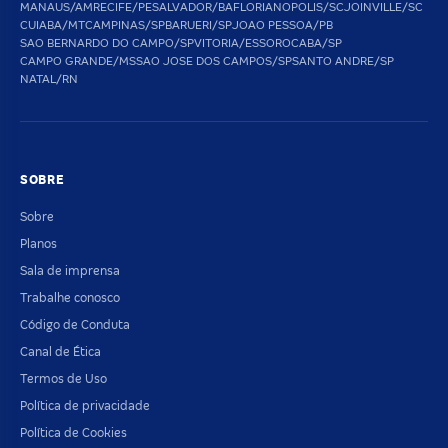
MANAUS/AM
RECIFE/PE
SALVADOR/BA
FLORIANOPOLIS/SC
JOINVILLE/SC
CUIABA/MT
CAMPINAS/SP
BARUERI/SP
JOAO PESSOA/PB
SAO BERNARDO DO CAMPO/SP
VITORIA/ES
SOROCABA/SP
CAMPO GRANDE/MS
SAO JOSE DOS CAMPOS/SP
SANTO ANDRE/SP
NATAL/RN
SOBRE
Sobre
Planos
Sala de imprensa
Trabalhe conosco
Código de Conduta
Canal de Ética
Termos de Uso
Política de privacidade
Política de Cookies