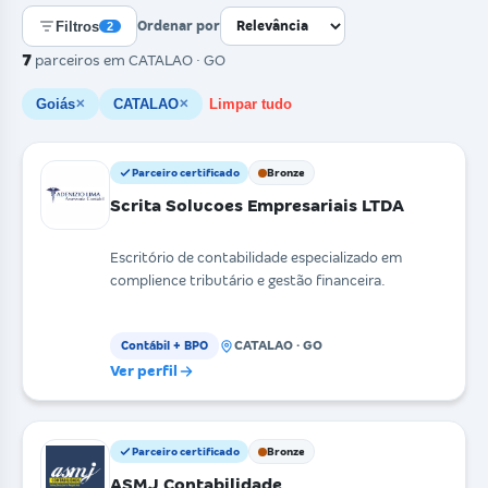
Filtros
Ordenar por
2
7
parceiros
em CATALAO · GO
Goiás
CATALAO
Limpar tudo
✕
✕
Parceiro certificado
Bronze
Scrita Solucoes Empresariais LTDA
Escritório de contabilidade especializado em
complience tributário e gestão financeira.
CATALAO · GO
Contábil + BPO
Ver perfil
Parceiro certificado
Bronze
ASMJ Contabilidade