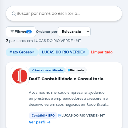
Filtros
Ordenar por
2
7
parceiros
em LUCAS DO RIO VERDE · MT
Mato Grosso
LUCAS DO RIO VERDE
Limpar tudo
✕
✕
Parceiro certificado
Diamante
DadT Contabilidade e Consultoria
Atuamos no mercado empresarial ajudando
empresários e empreendedores a crescerem e
desenvolverem seus negócios em todo Brasil.
Contamos com um time ex
LUCAS DO RIO VERDE · MT
Contábil + BPO
Ver perfil