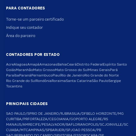
PARA CONTADORES
Torne-se um parceiro certificado
Indique seu contador
Área do parceiro
CONTADORES POR ESTADO
Acre
Alagoas
Amapá
Amazonas
Bahia
Ceará
Distrito Federal
Espírito Santo
Goiás
Maranhão
Mato Grosso
Mato Grosso do Sul
Minas Gerais
Pará
Paraíba
Paraná
Pernambuco
Piauí
Rio de Janeiro
Rio Grande do Norte
Rio Grande do Sul
Rondônia
Roraima
Santa Catarina
São Paulo
Sergipe
Tocantins
PRINCIPAIS CIDADES
SAO PAULO/SP
RIO DE JANEIRO/RJ
BRASILIA/DF
BELO HORIZONTE/MG
CURITIBA/PR
FORTALEZA/CE
GOIANIA/GO
PORTO ALEGRE/RS
MANAUS/AM
RECIFE/PE
SALVADOR/BA
FLORIANOPOLIS/SC
JOINVILLE/SC
CUIABA/MT
CAMPINAS/SP
BARUERI/SP
JOAO PESSOA/PB
SAO BERNARDO DO CAMPO/SP
VITORIA/ES
SOROCABA/SP