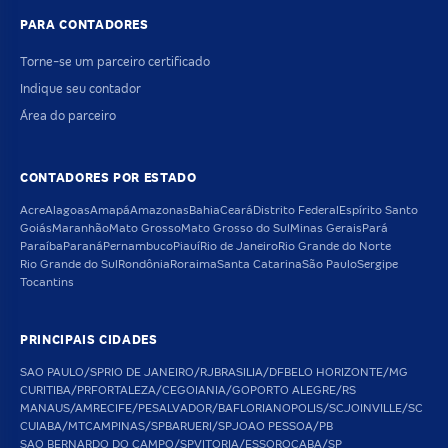
PARA CONTADORES
Torne-se um parceiro certificado
Indique seu contador
Área do parceiro
CONTADORES POR ESTADO
Acre
Alagoas
Amapá
Amazonas
Bahia
Ceará
Distrito Federal
Espírito Santo
Goiás
Maranhão
Mato Grosso
Mato Grosso do Sul
Minas Gerais
Pará
Paraíba
Paraná
Pernambuco
Piauí
Rio de Janeiro
Rio Grande do Norte
Rio Grande do Sul
Rondônia
Roraima
Santa Catarina
São Paulo
Sergipe
Tocantins
PRINCIPAIS CIDADES
SAO PAULO/SP
RIO DE JANEIRO/RJ
BRASILIA/DF
BELO HORIZONTE/MG
CURITIBA/PR
FORTALEZA/CE
GOIANIA/GO
PORTO ALEGRE/RS
MANAUS/AM
RECIFE/PE
SALVADOR/BA
FLORIANOPOLIS/SC
JOINVILLE/SC
CUIABA/MT
CAMPINAS/SP
BARUERI/SP
JOAO PESSOA/PB
SAO BERNARDO DO CAMPO/SP
VITORIA/ES
SOROCABA/SP