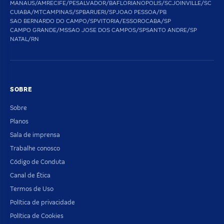
MANAUS/AM
RECIFE/PE
SALVADOR/BA
FLORIANOPOLIS/SC
JOINVILLE/SC
CUIABA/MT
CAMPINAS/SP
BARUERI/SP
JOAO PESSOA/PB
SAO BERNARDO DO CAMPO/SP
VITORIA/ES
SOROCABA/SP
CAMPO GRANDE/MS
SAO JOSE DOS CAMPOS/SP
SANTO ANDRE/SP
NATAL/RN
SOBRE
Sobre
Planos
Sala de imprensa
Trabalhe conosco
Código de Conduta
Canal de Ética
Termos de Uso
Política de privacidade
Política de Cookies