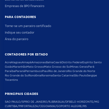
Empresas de BPO financeiro
PARA CONTADORES
Torne-se um parceiro certificado
Indique seu contador
Área do parceiro
CONTADORES POR ESTADO
Acre
Alagoas
Amapá
Amazonas
Bahia
Ceará
Distrito Federal
Espírito Santo
Goiás
Maranhão
Mato Grosso
Mato Grosso do Sul
Minas Gerais
Pará
Paraíba
Paraná
Pernambuco
Piauí
Rio de Janeiro
Rio Grande do Norte
Rio Grande do Sul
Rondônia
Roraima
Santa Catarina
São Paulo
Sergipe
Tocantins
PRINCIPAIS CIDADES
SAO PAULO/SP
RIO DE JANEIRO/RJ
BRASILIA/DF
BELO HORIZONTE/MG
CURITIBA/PR
FORTALEZA/CE
GOIANIA/GO
PORTO ALEGRE/RS