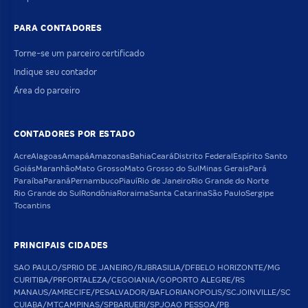
PARA CONTADORES
Torne-se um parceiro certificado
Indique seu contador
Área do parceiro
CONTADORES POR ESTADO
Acre
Alagoas
Amapá
Amazonas
Bahia
Ceará
Distrito Federal
Espírito Santo
Goiás
Maranhão
Mato Grosso
Mato Grosso do Sul
Minas Gerais
Pará
Paraíba
Paraná
Pernambuco
Piauí
Rio de Janeiro
Rio Grande do Norte
Rio Grande do Sul
Rondônia
Roraima
Santa Catarina
São Paulo
Sergipe
Tocantins
PRINCIPAIS CIDADES
SAO PAULO/SP
RIO DE JANEIRO/RJ
BRASILIA/DF
BELO HORIZONTE/MG
CURITIBA/PR
FORTALEZA/CE
GOIANIA/GO
PORTO ALEGRE/RS
MANAUS/AM
RECIFE/PE
SALVADOR/BA
FLORIANOPOLIS/SC
JOINVILLE/SC
CUIABA/MT
CAMPINAS/SP
BARUERI/SP
JOAO PESSOA/PB