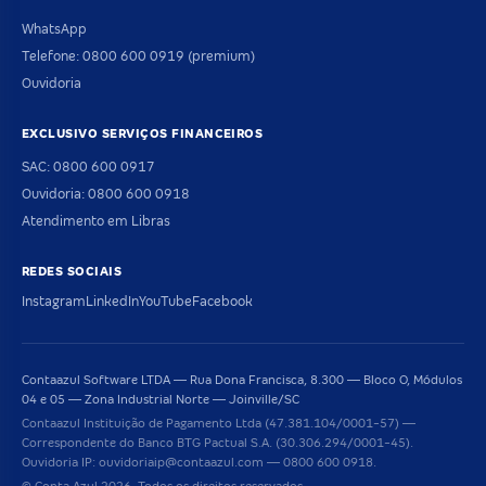
WhatsApp
Telefone: 0800 600 0919 (premium)
Ouvidoria
EXCLUSIVO SERVIÇOS FINANCEIROS
SAC: 0800 600 0917
Ouvidoria: 0800 600 0918
Atendimento em Libras
REDES SOCIAIS
Instagram
LinkedIn
YouTube
Facebook
Contaazul Software LTDA — Rua Dona Francisca, 8.300 — Bloco O, Módulos
04 e 05 — Zona Industrial Norte — Joinville/SC
Contaazul Instituição de Pagamento Ltda (47.381.104/0001-57) —
Correspondente do Banco BTG Pactual S.A. (30.306.294/0001-45).
Ouvidoria IP: ouvidoriaip@contaazul.com — 0800 600 0918.
© Conta Azul 2026. Todos os direitos reservados.