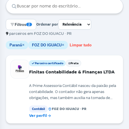
Filtros
Ordenar por
2
9
parceiros
em FOZ DO IGUACU · PR
Paraná
FOZ DO IGUACU
Limpar tudo
✕
✕
Parceiro certificado
Prata
Finitas Contabilidade & Finanças LTDA
A Prime Assessoria Contábil nasceu da paixão pela
contabilidade. O contador não gera apenas
obrigações, mas também auxilia na tomada de
decisões das e
FOZ DO IGUACU · PR
Contábil
Ver perfil