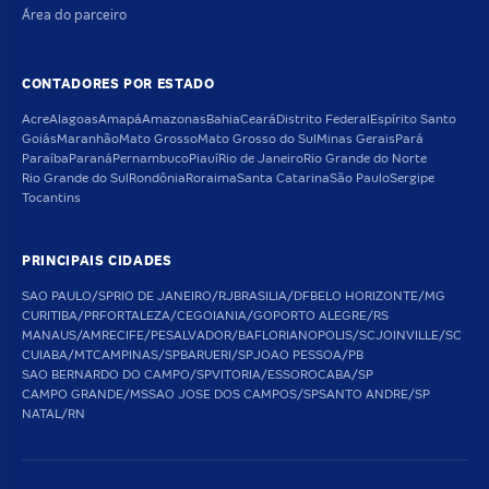
Área do parceiro
CONTADORES POR ESTADO
Acre
Alagoas
Amapá
Amazonas
Bahia
Ceará
Distrito Federal
Espírito Santo
Goiás
Maranhão
Mato Grosso
Mato Grosso do Sul
Minas Gerais
Pará
Paraíba
Paraná
Pernambuco
Piauí
Rio de Janeiro
Rio Grande do Norte
Rio Grande do Sul
Rondônia
Roraima
Santa Catarina
São Paulo
Sergipe
Tocantins
PRINCIPAIS CIDADES
SAO PAULO/SP
RIO DE JANEIRO/RJ
BRASILIA/DF
BELO HORIZONTE/MG
CURITIBA/PR
FORTALEZA/CE
GOIANIA/GO
PORTO ALEGRE/RS
MANAUS/AM
RECIFE/PE
SALVADOR/BA
FLORIANOPOLIS/SC
JOINVILLE/SC
CUIABA/MT
CAMPINAS/SP
BARUERI/SP
JOAO PESSOA/PB
SAO BERNARDO DO CAMPO/SP
VITORIA/ES
SOROCABA/SP
CAMPO GRANDE/MS
SAO JOSE DOS CAMPOS/SP
SANTO ANDRE/SP
NATAL/RN