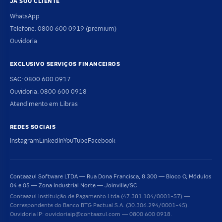
JÁ SOU CLIENTE
WhatsApp
Telefone: 0800 600 0919 (premium)
Ouvidoria
EXCLUSIVO SERVIÇOS FINANCEIROS
SAC: 0800 600 0917
Ouvidoria: 0800 600 0918
Atendimento em Libras
REDES SOCIAIS
Instagram
LinkedIn
YouTube
Facebook
Contaazul Software LTDA — Rua Dona Francisca, 8.300 — Bloco O, Módulos
04 e 05 — Zona Industrial Norte — Joinville/SC
Contaazul Instituição de Pagamento Ltda (47.381.104/0001-57) —
Correspondente do Banco BTG Pactual S.A. (30.306.294/0001-45).
Ouvidoria IP: ouvidoriaip@contaazul.com — 0800 600 0918.