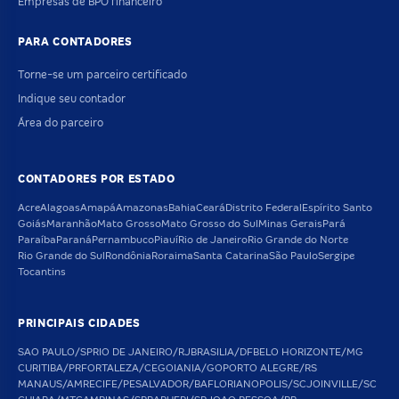
Empresas de BPO financeiro
PARA CONTADORES
Torne-se um parceiro certificado
Indique seu contador
Área do parceiro
CONTADORES POR ESTADO
Acre
Alagoas
Amapá
Amazonas
Bahia
Ceará
Distrito Federal
Espírito Santo
Goiás
Maranhão
Mato Grosso
Mato Grosso do Sul
Minas Gerais
Pará
Paraíba
Paraná
Pernambuco
Piauí
Rio de Janeiro
Rio Grande do Norte
Rio Grande do Sul
Rondônia
Roraima
Santa Catarina
São Paulo
Sergipe
Tocantins
PRINCIPAIS CIDADES
SAO PAULO/SP
RIO DE JANEIRO/RJ
BRASILIA/DF
BELO HORIZONTE/MG
CURITIBA/PR
FORTALEZA/CE
GOIANIA/GO
PORTO ALEGRE/RS
MANAUS/AM
RECIFE/PE
SALVADOR/BA
FLORIANOPOLIS/SC
JOINVILLE/SC