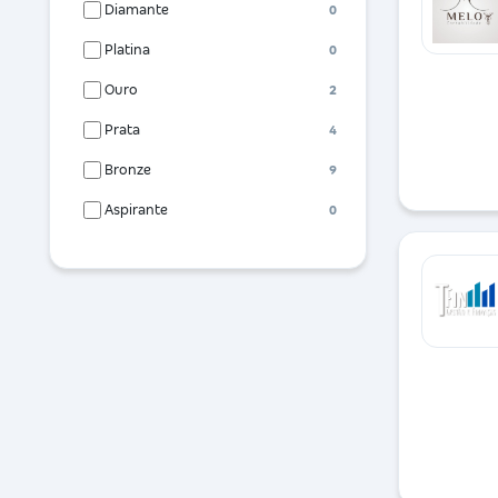
Diamante
0
Platina
0
Ouro
2
Prata
4
Bronze
9
Aspirante
0