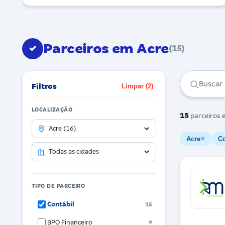
Parceiros em Acre
✓
(15)
Filtros
Limpar (2)
LOCALIZAÇÃO
15
parceiros
e
Acre
Co
✕
TIPO DE PARCEIRO
Contábil
15
BPO Financeiro
9