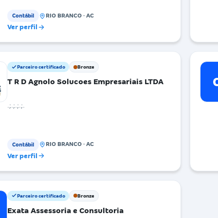
RIO BRANCO · AC
Contábil
Ver perfil
Parceiro certificado
Bronze
T R D Agnolo Solucoes Empresariais LTDA
.;.;.;.;.
RIO BRANCO · AC
Contábil
Ver perfil
Parceiro certificado
Bronze
Exata Assessoria e Consultoria