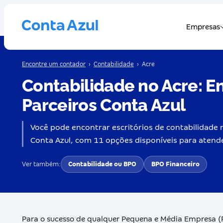
Encontre um contador
›
Contabilidade
›
Acre
Contabilidade no Acre: En
Parceiros Conta Azul
Você pode encontrar escritórios de contabilidade n
Conta Azul, com 11 opções disponíveis para atend
Ver também:
Contabilidade ou BPO
BPO Financeiro
Para o sucesso de qualquer Pequena e Média Empresa (P