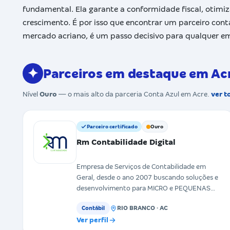
fundamental. Ela garante a conformidade fiscal, otimiza
crescimento. É por isso que encontrar um parceiro con
mercado acriano, é um passo decisivo para qualquer e
✦
Parceiros em destaque em Ac
Nível
Ouro
— o mais alto da parceria Conta Azul em Acre.
ver t
Parceiro certificado
Ouro
Rm Contabilidade Digital
Empresa de Serviços de Contabilidade em
Geral, desde o ano 2007 buscando soluções e
desenvolvimento para MICRO e PEQUENAS
Empresas no seguimento de C
RIO BRANCO · AC
Contábil
Ver perfil