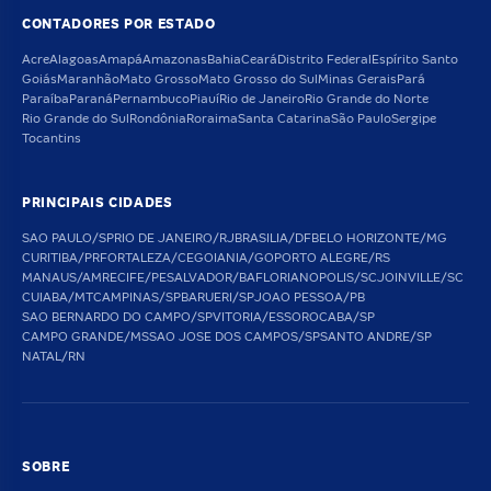
CONTADORES POR ESTADO
Acre
Alagoas
Amapá
Amazonas
Bahia
Ceará
Distrito Federal
Espírito Santo
Goiás
Maranhão
Mato Grosso
Mato Grosso do Sul
Minas Gerais
Pará
Paraíba
Paraná
Pernambuco
Piauí
Rio de Janeiro
Rio Grande do Norte
Rio Grande do Sul
Rondônia
Roraima
Santa Catarina
São Paulo
Sergipe
Tocantins
PRINCIPAIS CIDADES
SAO PAULO/SP
RIO DE JANEIRO/RJ
BRASILIA/DF
BELO HORIZONTE/MG
CURITIBA/PR
FORTALEZA/CE
GOIANIA/GO
PORTO ALEGRE/RS
MANAUS/AM
RECIFE/PE
SALVADOR/BA
FLORIANOPOLIS/SC
JOINVILLE/SC
CUIABA/MT
CAMPINAS/SP
BARUERI/SP
JOAO PESSOA/PB
SAO BERNARDO DO CAMPO/SP
VITORIA/ES
SOROCABA/SP
CAMPO GRANDE/MS
SAO JOSE DOS CAMPOS/SP
SANTO ANDRE/SP
NATAL/RN
SOBRE