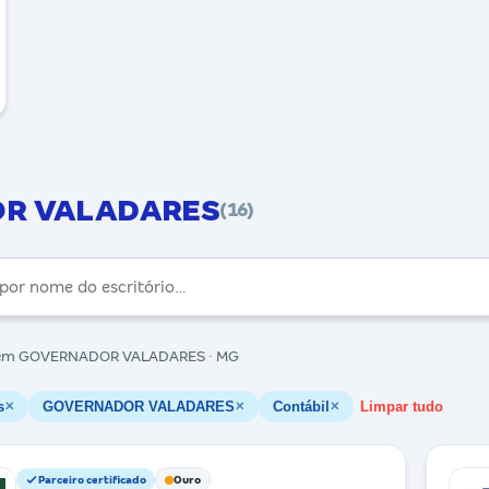
OR VALADARES
(16)
m GOVERNADOR VALADARES · MG
s
GOVERNADOR VALADARES
Contábil
Limpar tudo
✕
✕
✕
Parceiro certificado
Ouro