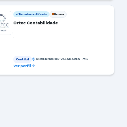
Parceiro certificado
Bronze
Ortec Contabilidade
.
GOVERNADOR VALADARES · MG
Contábil
Ver perfil
s