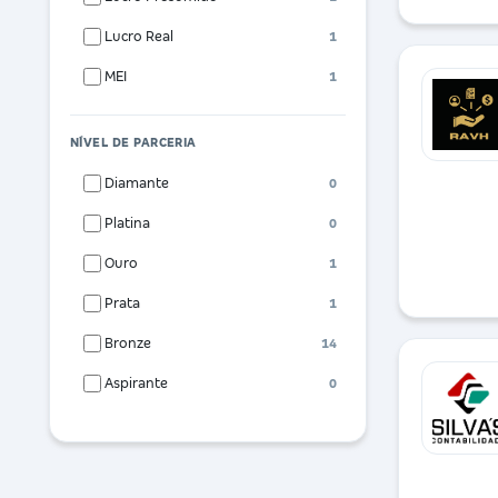
Lucro Real
1
MEI
1
NÍVEL DE PARCERIA
Diamante
0
Platina
0
Ouro
1
Prata
1
Bronze
14
Aspirante
0