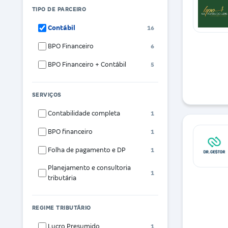
TIPO DE PARCEIRO
Contábil
16
BPO Financeiro
6
BPO Financeiro + Contábil
5
SERVIÇOS
Contabilidade completa
1
BPO financeiro
1
Folha de pagamento e DP
1
Planejamento e consultoria
1
tributária
REGIME TRIBUTÁRIO
Lucro Presumido
1