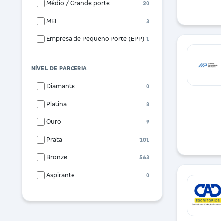
Médio / Grande porte
20
MEI
3
Empresa de Pequeno Porte (EPP)
1
NÍVEL DE PARCERIA
Diamante
0
Platina
8
Ouro
9
Prata
101
Bronze
563
Aspirante
0