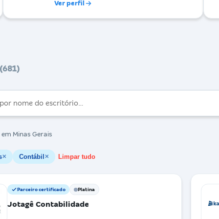
Ver perfil
(681)
em Minas Gerais
s
Contábil
Limpar tudo
✕
✕
Parceiro certificado
Platina
Jotagê Contabilidade