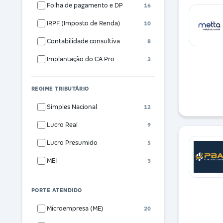
Folha de pagamento e DP
16
IRPF (Imposto de Renda)
10
Contabilidade consultiva
8
Implantação do CA Pro
3
REGIME TRIBUTÁRIO
Simples Nacional
12
Lucro Real
9
Lucro Presumido
5
MEI
3
PORTE ATENDIDO
Microempresa (ME)
20