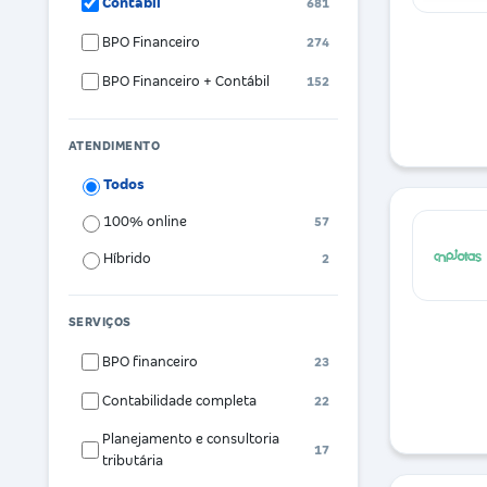
Contábil
681
BPO Financeiro
274
BPO Financeiro + Contábil
152
ATENDIMENTO
Todos
100% online
57
Híbrido
2
SERVIÇOS
BPO financeiro
23
Contabilidade completa
22
Planejamento e consultoria
17
tributária