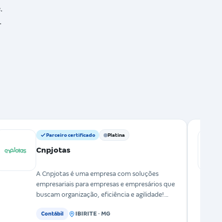
.
.
Parceiro certificado
Platina
Cnpjotas
A Cnpjotas é uma empresa com soluções
empresariais para empresas e empresários que
buscam organização, eficiência e agilidade!
Oferecemos um Hub de So
IBIRITE · MG
Contábil