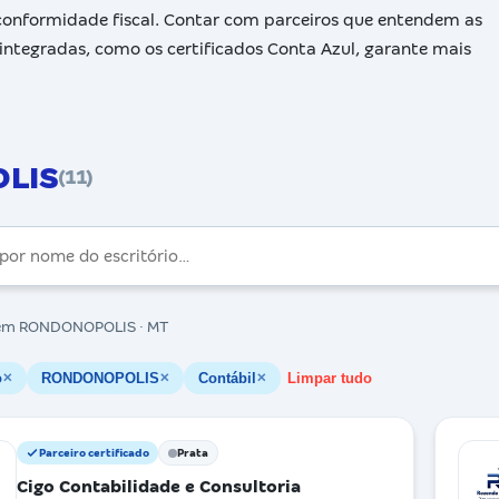
a conformidade fiscal. Contar com parceiros que entendem as
integradas, como os certificados Conta Azul, garante mais
OLIS
(11)
m RONDONOPOLIS · MT
o
RONDONOPOLIS
Contábil
Limpar tudo
✕
✕
✕
Parceiro certificado
Prata
Cigo Contabilidade e Consultoria