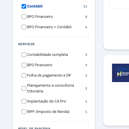
Contábil
11
BPO Financeiro
8
BPO Financeiro + Contábil
6
SERVIÇOS
Contabilidade completa
3
BPO financeiro
3
Folha de pagamento e DP
3
Planejamento e consultoria
2
tributária
Implantação do CA Pro
1
IRPF (Imposto de Renda)
1
NÍVEL DE PARCERIA