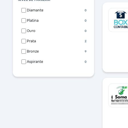
Diamante
0
Platina
0
Ouro
0
Prata
2
Bronze
9
Aspirante
0