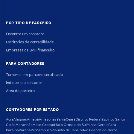
POR TIPO DE PARCEIRO
Encontre um contador
Escritórios de contabilidade
Empresas de BPO financeiro
PARA CONTADORES
Torne-se um parceiro certificado
Indique seu contador
Área do parceiro
CONTADORES POR ESTADO
Acre
Alagoas
Amapá
Amazonas
Bahia
Ceará
Distrito Federal
Espírito Santo
Goiás
Maranhão
Mato Grosso
Mato Grosso do Sul
Minas Gerais
Pará
Paraíba
Paraná
Pernambuco
Piauí
Rio de Janeiro
Rio Grande do Norte