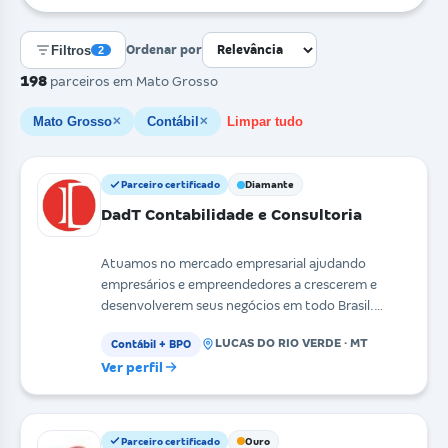
Filtros
Ordenar por
2
198
parceiros
em Mato Grosso
Mato Grosso
Contábil
Limpar tudo
✕
✕
Parceiro certificado
Diamante
DadT Contabilidade e Consultoria
Atuamos no mercado empresarial ajudando
empresários e empreendedores a crescerem e
desenvolverem seus negócios em todo Brasil.
Contamos com um time ex
LUCAS DO RIO VERDE · MT
Contábil + BPO
Ver perfil
Parceiro certificado
Ouro