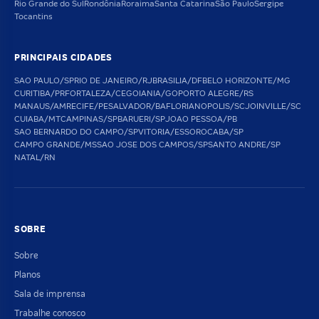
Rio Grande do Sul
Rondônia
Roraima
Santa Catarina
São Paulo
Sergipe
Tocantins
PRINCIPAIS CIDADES
SAO PAULO/SP
RIO DE JANEIRO/RJ
BRASILIA/DF
BELO HORIZONTE/MG
CURITIBA/PR
FORTALEZA/CE
GOIANIA/GO
PORTO ALEGRE/RS
MANAUS/AM
RECIFE/PE
SALVADOR/BA
FLORIANOPOLIS/SC
JOINVILLE/SC
CUIABA/MT
CAMPINAS/SP
BARUERI/SP
JOAO PESSOA/PB
SAO BERNARDO DO CAMPO/SP
VITORIA/ES
SOROCABA/SP
CAMPO GRANDE/MS
SAO JOSE DOS CAMPOS/SP
SANTO ANDRE/SP
NATAL/RN
SOBRE
Sobre
Planos
Sala de imprensa
Trabalhe conosco