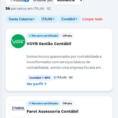
Filtros
Ordenar por
3
36
parceiros
em ITAJAI · SC
Santa Catarina
ITAJAI
Contábil
Limpar tudo
✕
✕
✕
Parceiro certificado
Prata
VOYB Gestão Contábil
Somos loucos apaixonados por contabilidade e
inconformados com serviços básicos de
contabilidade, somos uma empresa focada em
proporcionar uma melhor
ITAJAI · SC
Contábil + BPO
Ver perfil
Parceiro certificado
Prata
Farol Assessoria Contábil