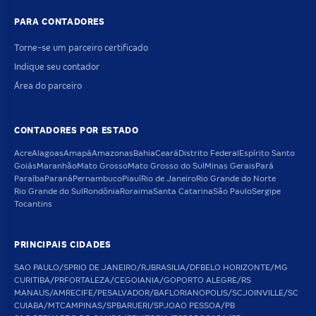
PARA CONTADORES
Torne-se um parceiro certificado
Indique seu contador
Área do parceiro
CONTADORES POR ESTADO
Acre
Alagoas
Amapá
Amazonas
Bahia
Ceará
Distrito Federal
Espírito Santo
Goiás
Maranhão
Mato Grosso
Mato Grosso do Sul
Minas Gerais
Pará
Paraíba
Paraná
Pernambuco
Piauí
Rio de Janeiro
Rio Grande do Norte
Rio Grande do Sul
Rondônia
Roraima
Santa Catarina
São Paulo
Sergipe
Tocantins
PRINCIPAIS CIDADES
SAO PAULO/SP
RIO DE JANEIRO/RJ
BRASILIA/DF
BELO HORIZONTE/MG
CURITIBA/PR
FORTALEZA/CE
GOIANIA/GO
PORTO ALEGRE/RS
MANAUS/AM
RECIFE/PE
SALVADOR/BA
FLORIANOPOLIS/SC
JOINVILLE/SC
CUIABA/MT
CAMPINAS/SP
BARUERI/SP
JOAO PESSOA/PB