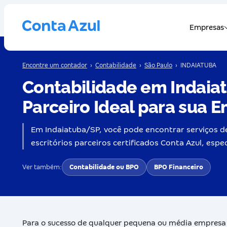
Encontre um contador
›
Contabilidade
›
São Paulo
›
INDAIATUBA
Contabilidade em Indaia
Parceiro Ideal para sua 
Em Indaiatuba/SP, você pode encontrar serviços de
escritórios parceiros certificados Conta Azul, es
Ver também:
Contabilidade ou BPO
BPO Financeiro
Para o sucesso de qualquer pequena ou média empresa 