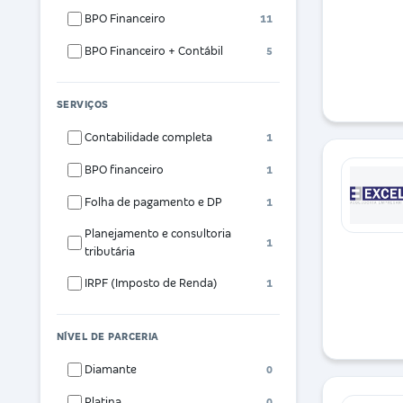
BPO Financeiro
11
BPO Financeiro + Contábil
5
SERVIÇOS
Contabilidade completa
1
BPO financeiro
1
Folha de pagamento e DP
1
Planejamento e consultoria
1
tributária
IRPF (Imposto de Renda)
1
NÍVEL DE PARCERIA
Diamante
0
Platina
0