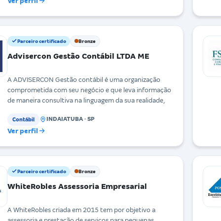
Ver perfil
Parceiro certificado
Bronze
Advisercon Gestão Contábil LTDA ME
A ADVISERCON Gestão contábil é uma organização
comprometida com seu negócio e que leva informação
de maneira consultiva na linguagem da sua realidade,
INDAIATUBA · SP
Contábil
Ver perfil
Parceiro certificado
Bronze
WhiteRobles Assessoria Empresarial
A WhiteRobles criada em 2015 tem por objetivo a
assessoria e prestação de serviços para pequenas,