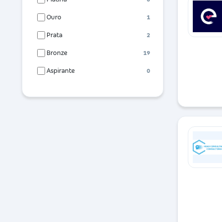
Ouro
1
Prata
2
Bronze
19
Aspirante
0