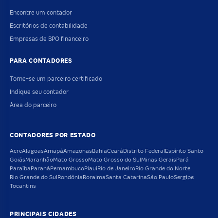
Encontre um contador
Escritórios de contabilidade
Empresas de BPO financeiro
PARA CONTADORES
Torne-se um parceiro certificado
Indique seu contador
Área do parceiro
CONTADORES POR ESTADO
Acre
Alagoas
Amapá
Amazonas
Bahia
Ceará
Distrito Federal
Espírito Santo
Goiás
Maranhão
Mato Grosso
Mato Grosso do Sul
Minas Gerais
Pará
Paraíba
Paraná
Pernambuco
Piauí
Rio de Janeiro
Rio Grande do Norte
Rio Grande do Sul
Rondônia
Roraima
Santa Catarina
São Paulo
Sergipe
Tocantins
PRINCIPAIS CIDADES