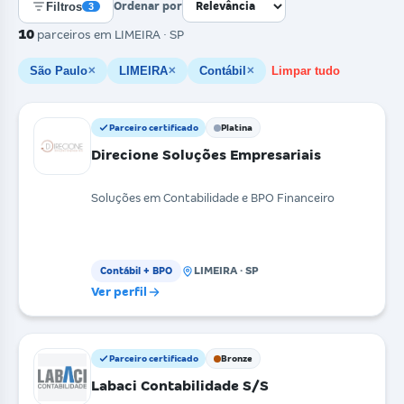
Filtros
Ordenar por
3
10
parceiros
em LIMEIRA · SP
São Paulo
LIMEIRA
Contábil
Limpar tudo
✕
✕
✕
Parceiro certificado
Platina
Direcione Soluções Empresariais
Soluções em Contabilidade e BPO Financeiro
LIMEIRA · SP
Contábil + BPO
Ver perfil
Parceiro certificado
Bronze
Labaci Contabilidade S/S