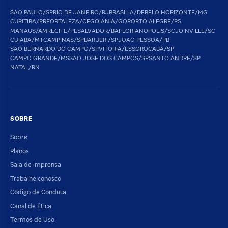
SAO PAULO/SP
RIO DE JANEIRO/RJ
BRASILIA/DF
BELO HORIZONTE/MG
CURITIBA/PR
FORTALEZA/CE
GOIANIA/GO
PORTO ALEGRE/RS
MANAUS/AM
RECIFE/PE
SALVADOR/BA
FLORIANOPOLIS/SC
JOINVILLE/SC
CUIABA/MT
CAMPINAS/SP
BARUERI/SP
JOAO PESSOA/PB
SAO BERNARDO DO CAMPO/SP
VITORIA/ES
SOROCABA/SP
CAMPO GRANDE/MS
SAO JOSE DOS CAMPOS/SP
SANTO ANDRE/SP
NATAL/RN
SOBRE
Sobre
Planos
Sala de imprensa
Trabalhe conosco
Código de Conduta
Canal de Ética
Termos de Uso