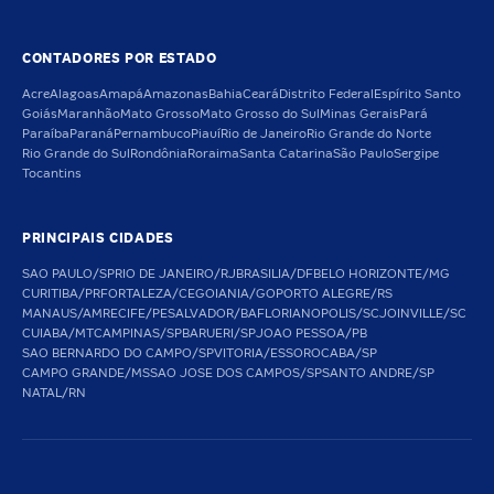
CONTADORES POR ESTADO
Acre
Alagoas
Amapá
Amazonas
Bahia
Ceará
Distrito Federal
Espírito Santo
Goiás
Maranhão
Mato Grosso
Mato Grosso do Sul
Minas Gerais
Pará
Paraíba
Paraná
Pernambuco
Piauí
Rio de Janeiro
Rio Grande do Norte
Rio Grande do Sul
Rondônia
Roraima
Santa Catarina
São Paulo
Sergipe
Tocantins
PRINCIPAIS CIDADES
SAO PAULO/SP
RIO DE JANEIRO/RJ
BRASILIA/DF
BELO HORIZONTE/MG
CURITIBA/PR
FORTALEZA/CE
GOIANIA/GO
PORTO ALEGRE/RS
MANAUS/AM
RECIFE/PE
SALVADOR/BA
FLORIANOPOLIS/SC
JOINVILLE/SC
CUIABA/MT
CAMPINAS/SP
BARUERI/SP
JOAO PESSOA/PB
SAO BERNARDO DO CAMPO/SP
VITORIA/ES
SOROCABA/SP
CAMPO GRANDE/MS
SAO JOSE DOS CAMPOS/SP
SANTO ANDRE/SP
NATAL/RN