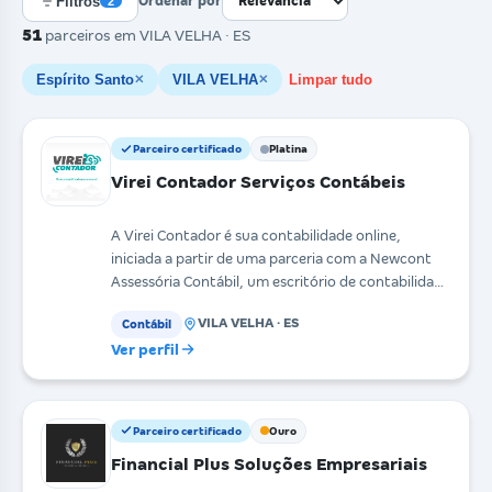
Filtros
Ordenar por
2
51
parceiros
em VILA VELHA · ES
Espírito Santo
VILA VELHA
Limpar tudo
✕
✕
Parceiro certificado
Platina
Virei Contador Serviços Contábeis
A Virei Contador é sua contabilidade online,
iniciada a partir de uma parceria com a Newcont
Assessória Contábil, um escritório de contabilidade
com m
VILA VELHA · ES
Contábil
Ver perfil
Parceiro certificado
Ouro
Financial Plus Soluções Empresariais