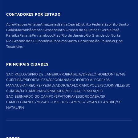
CONTADORES POR ESTADO
Acre
Alagoas
Amapá
Amazonas
Bahia
Ceará
Distrito Federal
Espírito Santo
Goiás
Maranhão
Mato Grosso
Mato Grosso do Sul
Minas Gerais
Pará
Paraíba
Paraná
Pernambuco
Piauí
Rio de Janeiro
Rio Grande do Norte
Rio Grande do Sul
Rondônia
Roraima
Santa Catarina
São Paulo
Sergipe
Tocantins
PRINCIPAIS CIDADES
SAO PAULO/SP
RIO DE JANEIRO/RJ
BRASILIA/DF
BELO HORIZONTE/MG
CURITIBA/PR
FORTALEZA/CE
GOIANIA/GO
PORTO ALEGRE/RS
MANAUS/AM
RECIFE/PE
SALVADOR/BA
FLORIANOPOLIS/SC
JOINVILLE/SC
CUIABA/MT
CAMPINAS/SP
BARUERI/SP
JOAO PESSOA/PB
SAO BERNARDO DO CAMPO/SP
VITORIA/ES
SOROCABA/SP
CAMPO GRANDE/MS
SAO JOSE DOS CAMPOS/SP
SANTO ANDRE/SP
NATAL/RN