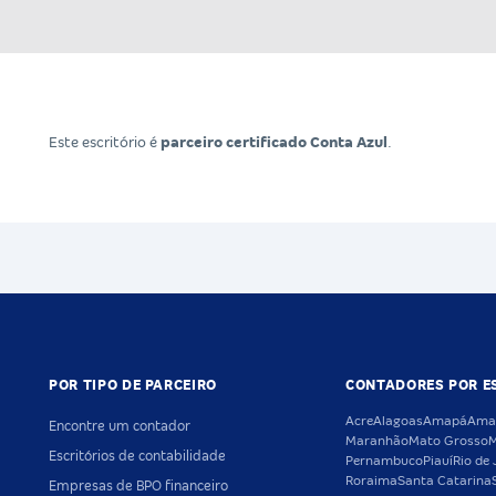
Este escritório é
parceiro certificado Conta Azul
.
POR TIPO DE PARCEIRO
CONTADORES POR E
Acre
Alagoas
Amapá
Ama
Encontre um contador
Maranhão
Mato Grosso
M
Escritórios de contabilidade
Pernambuco
Piauí
Rio de 
Roraima
Santa Catarina
Empresas de BPO financeiro