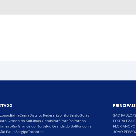
STADO
PRINCIPAI
zonas
Bahia
Ceará
Distrito Federal
Espírito Santo
Goiás
SAO PAULO/
ato Grosso do Sul
Minas Gerais
Pará
Paraíba
Paraná
FORTALEZA/
Janeiro
Rio Grande do Norte
Rio Grande do Sul
Rondônia
FLORIANOPO
São Paulo
Sergipe
Tocantins
JOAO PESSO