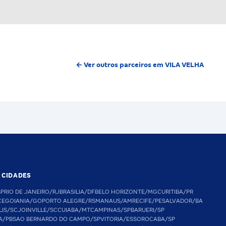
← Ver outros parceiros em VILA VELHA
S CIDADES
SP
RIO DE JANEIRO/RJ
BRASILIA/DF
BELO HORIZONTE/MG
CURITIBA/PR
CE
GOIANIA/GO
PORTO ALEGRE/RS
MANAUS/AM
RECIFE/PE
SALVADOR/BA
LIS/SC
JOINVILLE/SC
CUIABA/MT
CAMPINAS/SP
BARUERI/SP
A/PB
SAO BERNARDO DO CAMPO/SP
VITORIA/ES
SOROCABA/SP