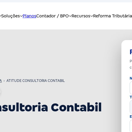
P
c
N
A
›
ATITUDE CONSULTORIA CONTABIL
T
sultoria Contabil
E