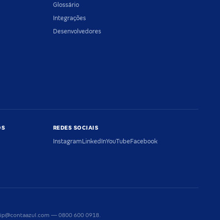
Glossário
Integrações
Desenvolvedores
OS
REDES SOCIAIS
Instagram
LinkedIn
YouTube
Facebook
riaip@contaazul.com — 0800 600 0918.