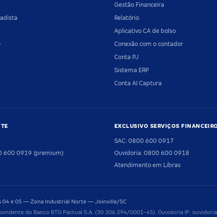
Gestão Financeira
adista
Relatório
Aplicativo CA de bolso
o
Conexão com o contador
Conta PJ
Sistema ERP
Conta AI Captura
NTE
EXCLUSIVO SERVIÇOS FINANCEIR
SAC: 0800 600 0917
00 600 0919 (premium)
Ouvidoria: 0800 600 0918
Atendimento em Libras
04 e 05 — Zona Industrial Norte — Joinville/SC
pondente do Banco BTG Pactual S.A. (30.306.294/0001-45). Ouvidoria IP: ouvido