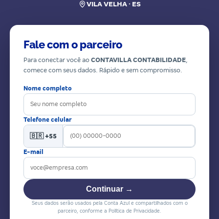
VILA VELHA · ES
Fale com o parceiro
Para conectar você ao
CONTAVILLA CONTABILIDADE
,
comece com seus dados. Rápido e sem compromisso.
Nome completo
Telefone celular
🇧🇷 +55
E-mail
Continuar →
Seus dados serão usados pela Conta Azul e compartilhados com o
parceiro, conforme a Política de Privacidade.