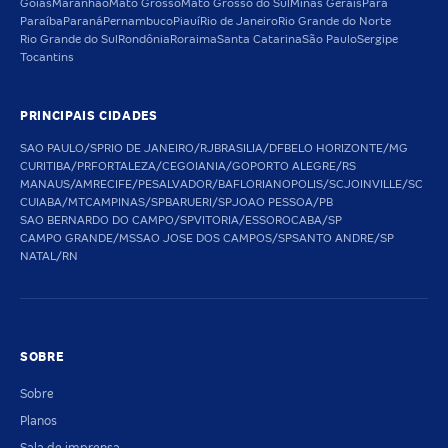
Goiás
Maranhão
Mato Grosso
Mato Grosso do Sul
Minas Gerais
Pará
Paraíba
Paraná
Pernambuco
Piauí
Rio de Janeiro
Rio Grande do Norte
Rio Grande do Sul
Rondônia
Roraima
Santa Catarina
São Paulo
Sergipe
Tocantins
PRINCIPAIS CIDADES
SAO PAULO/SP
RIO DE JANEIRO/RJ
BRASILIA/DF
BELO HORIZONTE/MG
CURITIBA/PR
FORTALEZA/CE
GOIANIA/GO
PORTO ALEGRE/RS
MANAUS/AM
RECIFE/PE
SALVADOR/BA
FLORIANOPOLIS/SC
JOINVILLE/SC
CUIABA/MT
CAMPINAS/SP
BARUERI/SP
JOAO PESSOA/PB
SAO BERNARDO DO CAMPO/SP
VITORIA/ES
SOROCABA/SP
CAMPO GRANDE/MS
SAO JOSE DOS CAMPOS/SP
SANTO ANDRE/SP
NATAL/RN
SOBRE
Sobre
Planos
Sala de imprensa