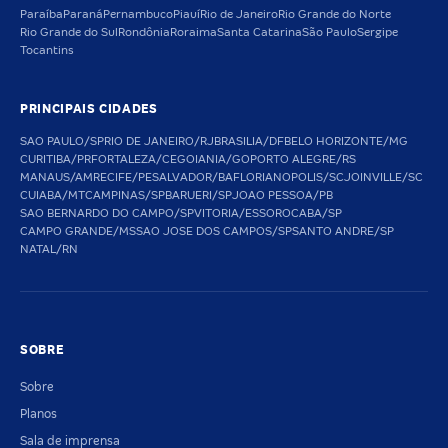
Paraíba
Paraná
Pernambuco
Piauí
Rio de Janeiro
Rio Grande do Norte
Rio Grande do Sul
Rondônia
Roraima
Santa Catarina
São Paulo
Sergipe
Tocantins
PRINCIPAIS CIDADES
SAO PAULO/SP
RIO DE JANEIRO/RJ
BRASILIA/DF
BELO HORIZONTE/MG
CURITIBA/PR
FORTALEZA/CE
GOIANIA/GO
PORTO ALEGRE/RS
MANAUS/AM
RECIFE/PE
SALVADOR/BA
FLORIANOPOLIS/SC
JOINVILLE/SC
CUIABA/MT
CAMPINAS/SP
BARUERI/SP
JOAO PESSOA/PB
SAO BERNARDO DO CAMPO/SP
VITORIA/ES
SOROCABA/SP
CAMPO GRANDE/MS
SAO JOSE DOS CAMPOS/SP
SANTO ANDRE/SP
NATAL/RN
SOBRE
Sobre
Planos
Sala de imprensa