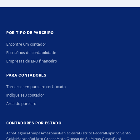
POR TIPO DE PARCEIRO
Encontre um contador
Escritórios de contabilidade
Empresas de BPO financeiro
PARA CONTADORES
Torne-se um parceiro certificado
Indique seu contador
Área do parceiro
CONTADORES POR ESTADO
Acre
Alagoas
Amapá
Amazonas
Bahia
Ceará
Distrito Federal
Espírito Santo
Goiás
Maranhão
Mato Grosso
Mato Grosso do Sul
Minas Gerais
Pará