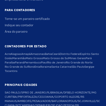
PARA CONTADORES
Torne-se um parceiro certificado
Indique seu contador
Área do parceiro
CONTADORES POR ESTADO
Acre
Alagoas
Amapá
Amazonas
Bahia
Ceará
Distrito Federal
Espírito Santo
Goiás
Maranhão
Mato Grosso
Mato Grosso do Sul
Minas Gerais
Pará
Paraíba
Paraná
Pernambuco
Piauí
Rio de Janeiro
Rio Grande do Norte
Rio Grande do Sul
Rondônia
Roraima
Santa Catarina
São Paulo
Sergipe
Tocantins
PRINCIPAIS CIDADES
SAO PAULO/SP
RIO DE JANEIRO/RJ
BRASILIA/DF
BELO HORIZONTE/MG
CURITIBA/PR
FORTALEZA/CE
GOIANIA/GO
PORTO ALEGRE/RS
MANAUS/AM
RECIFE/PE
SALVADOR/BA
FLORIANOPOLIS/SC
JOINVILLE/SC
CUIABA/MT
CAMPINAS/SP
BARUERI/SP
JOAO PESSOA/PB