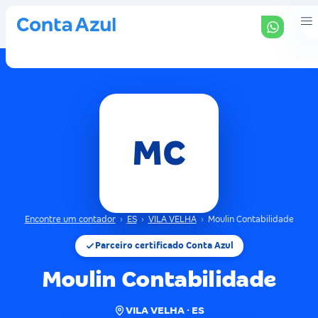
MC
Encontre um contador
›
ES
›
VILA VELHA
›
Moulin Contabilidade
Parceiro certificado Conta Azul
Moulin Contabilidade
VILA VELHA · ES