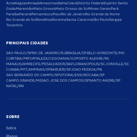
Acre
Alagoas
Amapá
Amazonas
Bahia
Ceará
Distrito Federal
Espírito Santo
Goiás
Maranhão
Mato Grosso
Mato Grosso do Sul
Minas Gerais
Pará
Paraíba
Paraná
Pernambuco
Piauí
Rio de Janeiro
Rio Grande do Norte
Rio Grande do Sul
Rondônia
Roraima
Santa Catarina
São Paulo
Sergipe
Tocantins
PRINCIPAIS CIDADES
SAO PAULO/SP
RIO DE JANEIRO/RJ
BRASILIA/DF
BELO HORIZONTE/MG
CURITIBA/PR
FORTALEZA/CE
GOIANIA/GO
PORTO ALEGRE/RS
MANAUS/AM
RECIFE/PE
SALVADOR/BA
FLORIANOPOLIS/SC
JOINVILLE/SC
CUIABA/MT
CAMPINAS/SP
BARUERI/SP
JOAO PESSOA/PB
SAO BERNARDO DO CAMPO/SP
VITORIA/ES
SOROCABA/SP
CAMPO GRANDE/MS
SAO JOSE DOS CAMPOS/SP
SANTO ANDRE/SP
NATAL/RN
SOBRE
Sobre
Planos