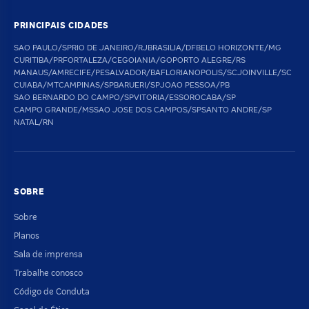
PRINCIPAIS CIDADES
SAO PAULO/SP
RIO DE JANEIRO/RJ
BRASILIA/DF
BELO HORIZONTE/MG
CURITIBA/PR
FORTALEZA/CE
GOIANIA/GO
PORTO ALEGRE/RS
MANAUS/AM
RECIFE/PE
SALVADOR/BA
FLORIANOPOLIS/SC
JOINVILLE/SC
CUIABA/MT
CAMPINAS/SP
BARUERI/SP
JOAO PESSOA/PB
SAO BERNARDO DO CAMPO/SP
VITORIA/ES
SOROCABA/SP
CAMPO GRANDE/MS
SAO JOSE DOS CAMPOS/SP
SANTO ANDRE/SP
NATAL/RN
SOBRE
Sobre
Planos
Sala de imprensa
Trabalhe conosco
Código de Conduta