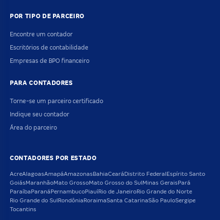
POR TIPO DE PARCEIRO
Encontre um contador
Escritórios de contabilidade
Empresas de BPO financeiro
PARA CONTADORES
Torne-se um parceiro certificado
Indique seu contador
Área do parceiro
CONTADORES POR ESTADO
Acre
Alagoas
Amapá
Amazonas
Bahia
Ceará
Distrito Federal
Espírito Santo
Goiás
Maranhão
Mato Grosso
Mato Grosso do Sul
Minas Gerais
Pará
Paraíba
Paraná
Pernambuco
Piauí
Rio de Janeiro
Rio Grande do Norte
Rio Grande do Sul
Rondônia
Roraima
Santa Catarina
São Paulo
Sergipe
Tocantins