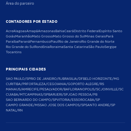
Área do parceiro
CONTADORES POR ESTADO
Acre
Alagoas
Amapá
Amazonas
Bahia
Ceará
Distrito Federal
Espírito Santo
Goiás
Maranhão
Mato Grosso
Mato Grosso do Sul
Minas Gerais
Pará
Paraíba
Paraná
Pernambuco
Piauí
Rio de Janeiro
Rio Grande do Norte
Rio Grande do Sul
Rondônia
Roraima
Santa Catarina
São Paulo
Sergipe
Tocantins
PRINCIPAIS CIDADES
SAO PAULO/SP
RIO DE JANEIRO/RJ
BRASILIA/DF
BELO HORIZONTE/MG
CURITIBA/PR
FORTALEZA/CE
GOIANIA/GO
PORTO ALEGRE/RS
MANAUS/AM
RECIFE/PE
SALVADOR/BA
FLORIANOPOLIS/SC
JOINVILLE/SC
CUIABA/MT
CAMPINAS/SP
BARUERI/SP
JOAO PESSOA/PB
SAO BERNARDO DO CAMPO/SP
VITORIA/ES
SOROCABA/SP
CAMPO GRANDE/MS
SAO JOSE DOS CAMPOS/SP
SANTO ANDRE/SP
NATAL/RN