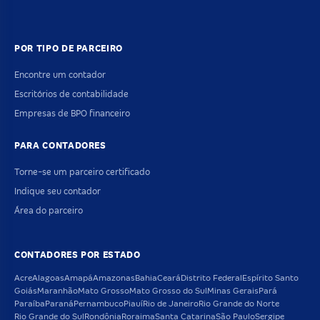
POR TIPO DE PARCEIRO
Encontre um contador
Escritórios de contabilidade
Empresas de BPO financeiro
PARA CONTADORES
Torne-se um parceiro certificado
Indique seu contador
Área do parceiro
CONTADORES POR ESTADO
Acre
Alagoas
Amapá
Amazonas
Bahia
Ceará
Distrito Federal
Espírito Santo
Goiás
Maranhão
Mato Grosso
Mato Grosso do Sul
Minas Gerais
Pará
Paraíba
Paraná
Pernambuco
Piauí
Rio de Janeiro
Rio Grande do Norte
Rio Grande do Sul
Rondônia
Roraima
Santa Catarina
São Paulo
Sergipe