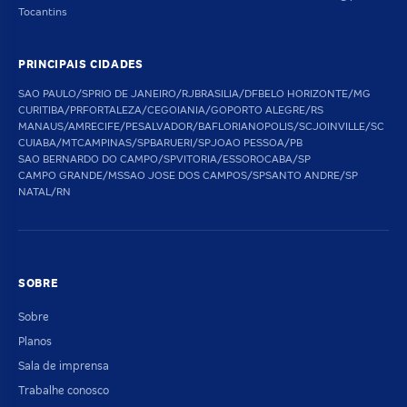
Tocantins
PRINCIPAIS CIDADES
SAO PAULO/SP
RIO DE JANEIRO/RJ
BRASILIA/DF
BELO HORIZONTE/MG
CURITIBA/PR
FORTALEZA/CE
GOIANIA/GO
PORTO ALEGRE/RS
MANAUS/AM
RECIFE/PE
SALVADOR/BA
FLORIANOPOLIS/SC
JOINVILLE/SC
CUIABA/MT
CAMPINAS/SP
BARUERI/SP
JOAO PESSOA/PB
SAO BERNARDO DO CAMPO/SP
VITORIA/ES
SOROCABA/SP
CAMPO GRANDE/MS
SAO JOSE DOS CAMPOS/SP
SANTO ANDRE/SP
NATAL/RN
SOBRE
Sobre
Planos
Sala de imprensa
Trabalhe conosco