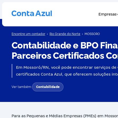
Encontre um contador
›
Rio Grande do Norte
›
MOSSORO
Contabilidade e BPO Fin
Parceiros Certificados Co
Em Mossoró/RN, você pode encontrar serviços de C
certificados Conta Azul, que oferecem soluções int
Ver também:
Contabilidade
Para as Pequenas e Médias Empresas (PMEs) em Mossoró/