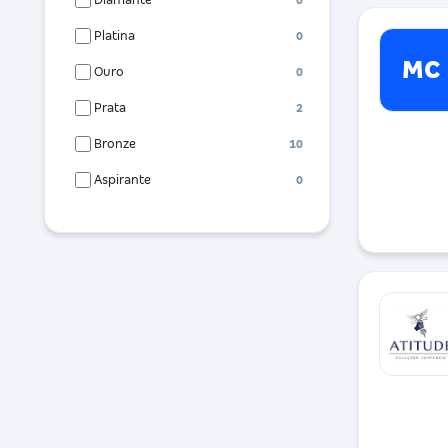
Diamante
0
Platina
0
MC
Ouro
0
Prata
2
Bronze
10
Aspirante
0