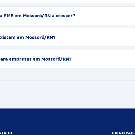
a PME em Mossoró/RN a crescer?
 existem em Mossoró/RN?
a para empresas em Mossoró/RN?
STADO
PRINCIPAI