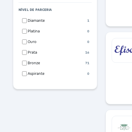
NÍVEL DE PARCERIA
Diamante
1
Platina
0
Ouro
0
Prata
16
Bronze
71
Aspirante
0