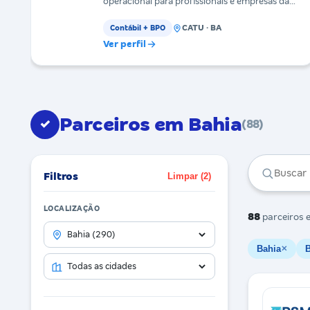
operacional para profissionais e empresas da
área da saúde. Atuamo
CATU · BA
Contábil + BPO
Ver perfil
Parceiros em Bahia
✓
(88)
Filtros
Limpar (2)
LOCALIZAÇÃO
88
parceiros
e
Bahia
B
✕