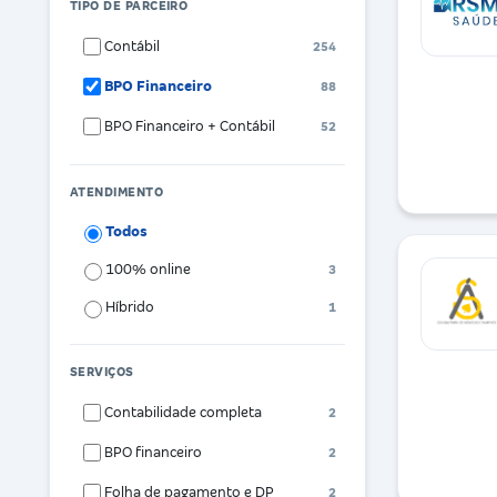
TIPO DE PARCEIRO
Contábil
254
BPO Financeiro
88
BPO Financeiro + Contábil
52
ATENDIMENTO
Todos
100% online
3
Híbrido
1
SERVIÇOS
Contabilidade completa
2
BPO financeiro
2
Folha de pagamento e DP
2