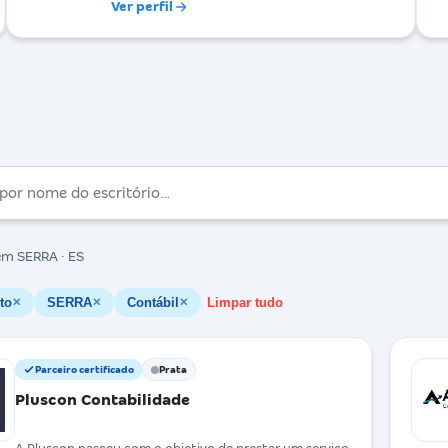
Ver perfil
m SERRA · ES
to
SERRA
Contábil
Limpar tudo
✕
✕
✕
Parceiro certificado
Prata
Pluscon Contabilidade