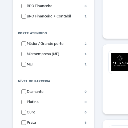
BPO Financeiro
8
BPO Financeiro + Contábil
1
PORTE ATENDIDO
Médio / Grande porte
2
Microempresa (ME)
1
MEI
1
NÍVEL DE PARCERIA
Diamante
0
Platina
0
Ouro
0
Prata
6