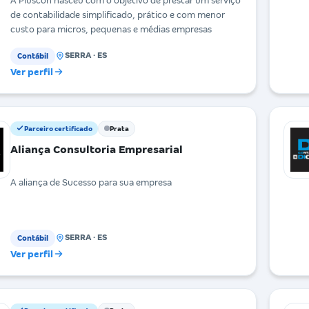
A Pluscon nasceu com o objetivo de prestar um serviço
de contabilidade simplificado, prático e com menor
custo para micros, pequenas e médias empresas
SERRA · ES
Contábil
Ver perfil
Parceiro certificado
Prata
Aliança Consultoria Empresarial
A aliança de Sucesso para sua empresa
SERRA · ES
Contábil
Ver perfil