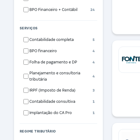
BPO Financeiro + Contábil
24
SERVIÇOS
Contabilidade completa
5
BPO financeiro
4
Folha de pagamento e DP
4
Planejamento e consultoria
4
tributária
IRPF (Imposto de Renda)
3
Contabilidade consultiva
1
Implantação do CA Pro
1
REGIME TRIBUTÁRIO