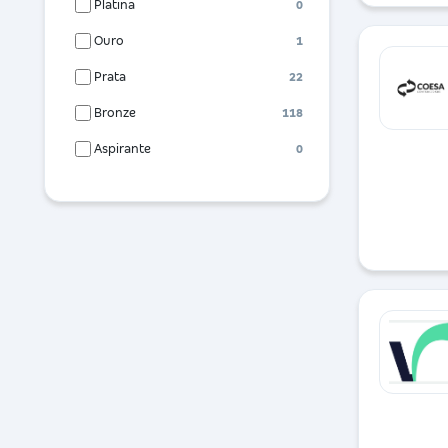
Platina
0
Ouro
1
Prata
22
Bronze
118
Aspirante
0