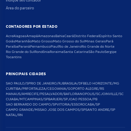
Indique seu contador
Área do parceiro
CONTADORES POR ESTADO
Acre
Alagoas
Amapá
Amazonas
Bahia
Ceará
Distrito Federal
Espírito Santo
Goiás
Maranhão
Mato Grosso
Mato Grosso do Sul
Minas Gerais
Pará
Paraíba
Paraná
Pernambuco
Piauí
Rio de Janeiro
Rio Grande do Norte
Rio Grande do Sul
Rondônia
Roraima
Santa Catarina
São Paulo
Sergipe
Tocantins
PRINCIPAIS CIDADES
SAO PAULO/SP
RIO DE JANEIRO/RJ
BRASILIA/DF
BELO HORIZONTE/MG
CURITIBA/PR
FORTALEZA/CE
GOIANIA/GO
PORTO ALEGRE/RS
MANAUS/AM
RECIFE/PE
SALVADOR/BA
FLORIANOPOLIS/SC
JOINVILLE/SC
CUIABA/MT
CAMPINAS/SP
BARUERI/SP
JOAO PESSOA/PB
SAO BERNARDO DO CAMPO/SP
VITORIA/ES
SOROCABA/SP
CAMPO GRANDE/MS
SAO JOSE DOS CAMPOS/SP
SANTO ANDRE/SP
NATAL/RN